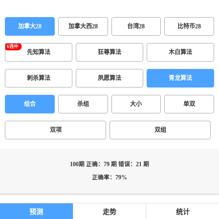
加拿大28
加拿大西28
台湾28
比特币28
先知算法
狂尊算法
木白算法
刺杀算法
夙愿算法
青龙算法
组合
杀组
大小
单双
双项
双组
100期 正确：79 期 错误：21 期
正确率：79%
预测
走势
统计