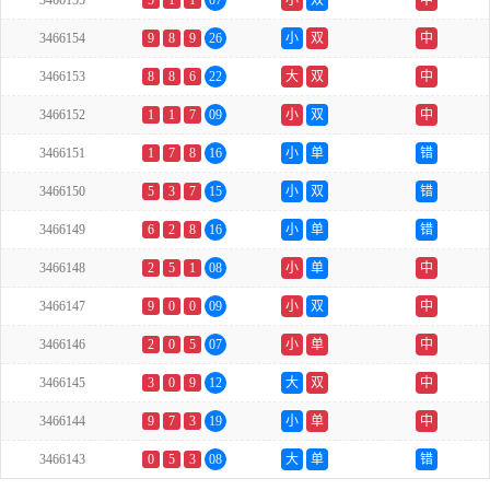
3466155
5
1
1
07
小
双
中
3466154
9
8
9
26
小
双
中
3466153
8
8
6
22
大
双
中
3466152
1
1
7
09
小
双
中
3466151
1
7
8
16
小
单
错
3466150
5
3
7
15
小
双
错
3466149
6
2
8
16
小
单
错
3466148
2
5
1
08
小
单
中
3466147
9
0
0
09
小
双
中
3466146
2
0
5
07
小
单
中
3466145
3
0
9
12
大
双
中
3466144
9
7
3
19
小
单
中
3466143
0
5
3
08
大
单
错