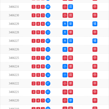
3466231
5
3
1
09
小
双
中
3466230
1
8
3
12
小
双
中
3466229
0
4
6
10
大
单
错
3466228
1
9
3
13
大
单
中
3466227
1
4
2
07
大
双
错
3466226
3
1
9
13
大
单
中
3466225
0
3
7
10
小
双
中
3466224
2
4
9
15
小
单
中
3466223
0
5
9
14
小
双
中
3466222
2
3
2
07
小
单
中
3466221
4
0
1
05
小
单
中
3466220
1
4
5
10
小
单
中