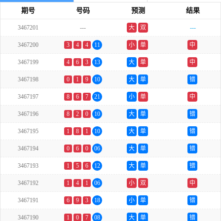
期号
号码
预测
结果
3467201
---
大
双
---
3467200
3
4
4
11
小
单
中
3467199
4
6
3
13
大
单
中
3467198
0
1
9
10
大
单
错
3467197
8
6
7
21
小
单
中
3467196
8
2
0
10
大
单
错
3467195
1
8
1
10
大
单
错
3467194
0
6
0
06
大
单
错
3467193
1
5
6
12
大
单
错
3467192
1
4
1
06
小
双
中
3467191
6
9
3
18
小
单
错
3467190
1
0
7
08
大
单
错