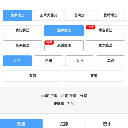
加拿大28
加拿大西28
台湾28
比特币28
先知算法
狂尊算法
木白算法
刺杀算法
夙愿算法
青龙算法
组合
杀组
大小
单双
双项
双组
100期 正确：71 期 错误：29 期
正确率：71%
预测
走势
统计