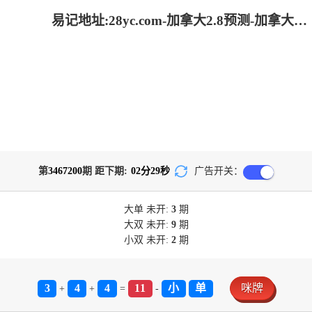
易记地址:28yc.com-加拿大2.8预测-加拿大pc28在线预测官网_专注研究加拿大预测!
第
3467200
期 距下期:
02
分
29
秒
广告开关：
大单
未开:
3
期
大双
未开:
9
期
小双
未开:
2
期
3
4
4
11
小
单
咪牌
+
+
=
-