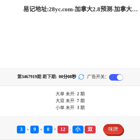
易记地址:28yc.com-加拿大2.8预测-加拿大pc28在线预测官网_专注研究加拿大预测!
第
3467919
期 距下期:
00
分
08
秒
广告开关：
大单
未开:
2
期
大双
未开:
7
期
小单
未开:
3
期
3
9
0
12
小
双
咪牌
+
+
=
-