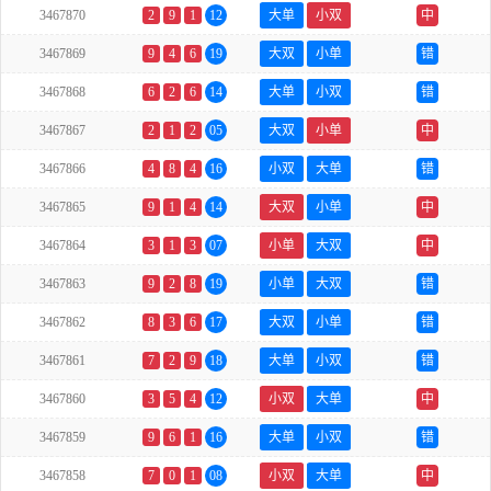
3467870
2
9
1
12
大单
小双
中
3467869
9
4
6
19
大双
小单
错
3467868
6
2
6
14
大单
小双
错
3467867
2
1
2
05
大双
小单
中
3467866
4
8
4
16
小双
大单
错
3467865
9
1
4
14
大双
小单
中
3467864
3
1
3
07
小单
大双
中
3467863
9
2
8
19
小单
大双
错
3467862
8
3
6
17
大双
小单
错
3467861
7
2
9
18
大单
小双
错
3467860
3
5
4
12
小双
大单
中
3467859
9
6
1
16
大单
小双
错
3467858
7
0
1
08
小双
大单
中