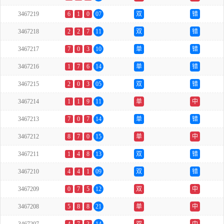
3467219
6
1
0
07
双
错
3467218
2
2
7
11
双
错
3467217
7
0
3
10
单
错
3467216
1
7
6
14
单
错
3467215
2
0
3
05
双
错
3467214
1
1
9
11
单
中
3467213
7
0
7
14
单
错
3467212
8
7
0
15
单
中
3467211
1
4
8
13
双
错
3467210
4
4
1
09
双
错
3467209
0
7
5
12
双
中
3467208
5
8
8
21
单
中