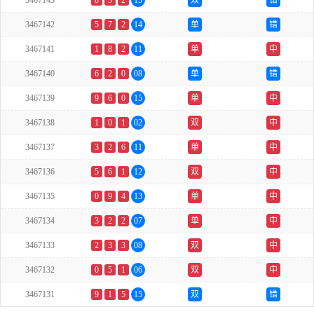
3467143
8
3
2
13
双
错
3467142
5
7
2
14
单
错
3467141
1
8
2
11
单
中
3467140
6
2
0
08
单
错
3467139
9
6
0
15
单
中
3467138
1
0
1
02
双
中
3467137
3
2
6
11
单
中
3467136
5
6
1
12
双
中
3467135
0
9
4
13
单
中
3467134
3
2
2
07
单
中
3467133
2
3
3
08
双
中
3467132
0
5
1
06
双
中
3467131
9
1
5
15
双
错