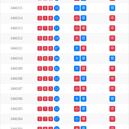
3466315
1
8
9
18
小
单
错
3466314
3
1
8
12
小
单
中
3466313
4
7
0
11
小
单
中
3466312
5
8
6
19
大
双
中
3466311
1
6
0
07
大
单
中
3466310
5
0
1
06
大
单
错
3466309
0
2
0
02
大
双
中
3466308
4
2
7
13
小
双
中
3466307
2
8
3
13
小
单
中
3466306
5
0
5
10
大
单
错
3466305
3
7
2
12
小
单
中
3466304
1
7
9
17
小
单
中