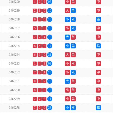
3466290
1
2
2
05
小
单
中
3466289
2
8
6
16
大
单
中
3466288
6
4
5
15
小
双
错
3466287
5
3
5
13
小
双
中
3466286
2
7
4
13
大
单
中
3466285
8
4
2
14
小
单
错
3466284
6
6
9
21
大
单
中
3466283
1
4
3
08
小
双
中
3466282
7
5
1
13
小
双
中
3466281
0
6
7
13
大
单
中
3466280
8
3
2
13
小
单
中
3466279
2
7
2
11
小
单
中
3466278
7
7
9
23
小
双
错