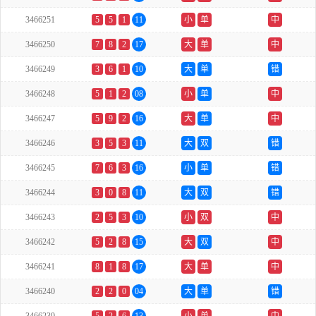
3466251
5
5
1
11
小
单
中
3466250
7
8
2
17
大
单
中
3466249
3
6
1
10
大
单
错
3466248
5
1
2
08
小
单
中
3466247
5
9
2
16
大
单
中
3466246
3
5
3
11
大
双
错
3466245
7
6
3
16
小
单
错
3466244
3
0
8
11
大
双
错
3466243
2
5
3
10
小
双
中
3466242
5
2
8
15
大
双
中
3466241
8
1
8
17
大
单
中
3466240
2
2
0
04
大
单
错