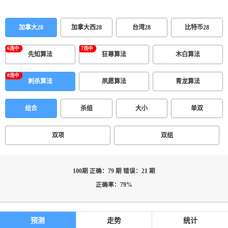
加拿大28
加拿大西28
台湾28
比特币28
先知算法
狂尊算法
木白算法
刺杀算法
夙愿算法
青龙算法
组合
杀组
大小
单双
双项
双组
100期 正确：79 期 错误：21 期
正确率：79%
预测
走势
统计