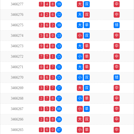
3466277
7
4
8
19
大
双
中
3466276
4
2
6
12
大
双
中
3466275
2
6
2
10
大
单
错
3466274
5
8
0
13
小
双
中
3466273
9
4
0
13
大
单
中
3466272
7
7
1
15
小
单
中
3466271
0
4
7
11
大
单
中
3466270
6
6
3
15
小
双
错
3466269
3
7
7
17
大
双
中
3466268
2
7
8
17
小
单
中
3466267
1
5
2
08
小
单
中
3466266
2
6
8
16
大
双
中
3466265
1
6
0
07
小
单
中