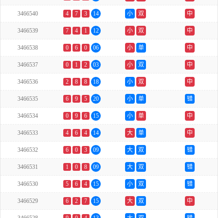
3466540
4
7
3
14
小
双
中
3466539
7
4
1
12
小
双
中
3466538
0
6
0
06
小
单
中
3466537
0
1
2
03
小
双
中
3466536
2
8
8
18
小
双
中
3466535
6
9
5
20
小
单
错
3466534
0
9
6
15
小
单
中
3466533
4
6
4
14
大
单
中
3466532
6
0
3
09
大
双
错
3466531
1
0
8
09
大
双
错
3466530
5
6
4
15
小
双
错
3466529
6
2
7
15
大
双
中