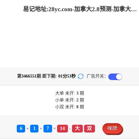
易记地址:28yc.com-加拿大2.8预测-加拿大pc28在线预测官网_专注研究加拿大预测!
第
3466551
期 距下期:
01
分
53
秒
广告开关：
大单
未开:
3
期
小单
未开:
2
期
小双
未开:
8
期
6
1
7
14
大
双
咪牌
+
+
=
-