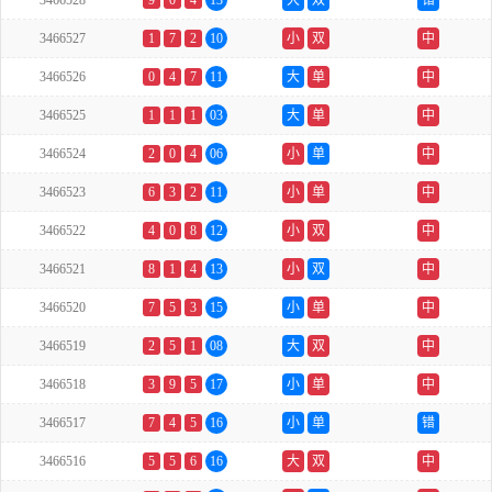
3466528
9
0
4
13
大
双
错
3466527
1
7
2
10
小
双
中
3466526
0
4
7
11
大
单
中
3466525
1
1
1
03
大
单
中
3466524
2
0
4
06
小
单
中
3466523
6
3
2
11
小
单
中
3466522
4
0
8
12
小
双
中
3466521
8
1
4
13
小
双
中
3466520
7
5
3
15
小
单
中
3466519
2
5
1
08
大
双
中
3466518
3
9
5
17
小
单
中
3466517
7
4
5
16
小
单
错
3466516
5
5
6
16
大
双
中