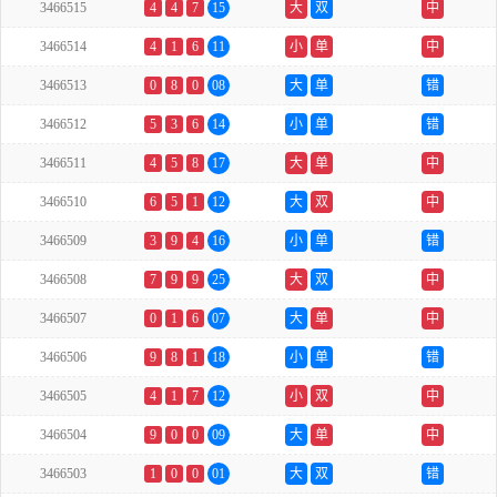
3466515
4
4
7
15
大
双
中
3466514
4
1
6
11
小
单
中
3466513
0
8
0
08
大
单
错
3466512
5
3
6
14
小
单
错
3466511
4
5
8
17
大
单
中
3466510
6
5
1
12
大
双
中
3466509
3
9
4
16
小
单
错
3466508
7
9
9
25
大
双
中
3466507
0
1
6
07
大
单
中
3466506
9
8
1
18
小
单
错
3466505
4
1
7
12
小
双
中
3466504
9
0
0
09
大
单
中
3466503
1
0
0
01
大
双
错