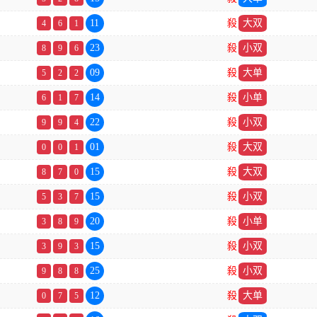
11
殺
大双
4
6
1
23
殺
小双
8
9
6
09
殺
大单
5
2
2
14
殺
小单
6
1
7
22
殺
小双
9
9
4
01
殺
大双
0
0
1
15
殺
大双
8
7
0
15
殺
小双
5
3
7
20
殺
小单
3
8
9
15
殺
小双
3
9
3
25
殺
小双
9
8
8
12
殺
大单
0
7
5