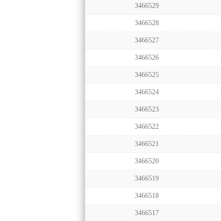
3466529
3466528
3466527
3466526
3466525
3466524
3466523
3466522
3466521
3466520
3466519
3466518
3466517