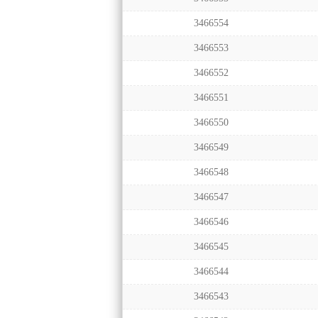
3466554
3466553
3466552
3466551
3466550
3466549
3466548
3466547
3466546
3466545
3466544
3466543