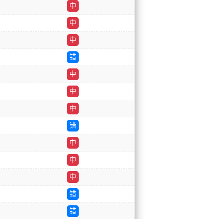
中
中
中
错
中
中
中
错
中
中
中
错
错