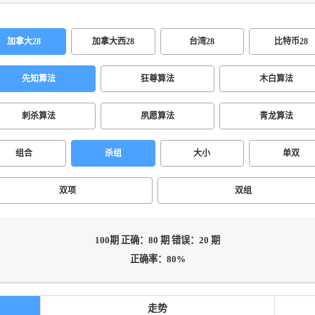
加拿大28
加拿大西28
台湾28
比特币28
先知算法
狂尊算法
木白算法
刺杀算法
夙愿算法
青龙算法
组合
杀组
大小
单双
双项
双组
100期 正确：80 期 错误：20 期
正确率：80%
走势