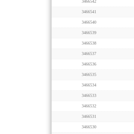
3466542
3466541
3466540
3466539
3466538
3466537
3466536
3466535
3466534
3466533
3466532
3466531
3466530