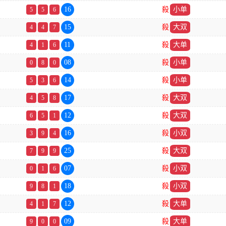
16
殺
小单
5
5
6
15
殺
大双
4
4
7
11
殺
大单
4
1
6
08
殺
小单
0
8
0
14
殺
小单
5
3
6
17
殺
大双
4
5
8
12
殺
大双
6
5
1
16
殺
小双
3
9
4
25
殺
大双
7
9
9
07
殺
小双
0
1
6
18
殺
小双
9
8
1
12
殺
大单
4
1
7
09
殺
大单
9
0
0