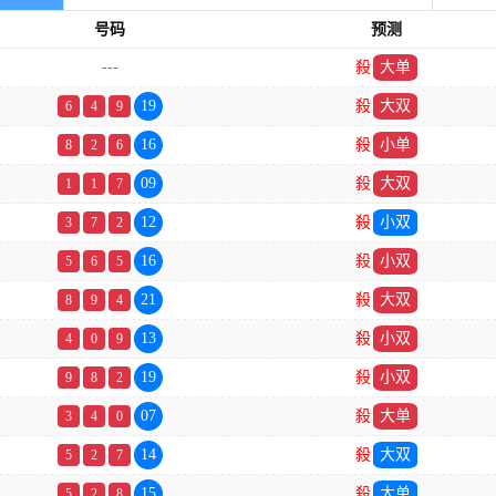
号码
预测
---
殺
大单
19
殺
大双
6
4
9
16
殺
小单
8
2
6
09
殺
大双
1
1
7
12
殺
小双
3
7
2
16
殺
小双
5
6
5
21
殺
大双
8
9
4
13
殺
小双
4
0
9
19
殺
小双
9
8
2
07
殺
大单
3
4
0
14
殺
大双
5
2
7
15
殺
大单
5
2
8