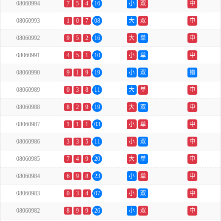
08060994
7
5
4
16
小
双
中
08060993
1
0
7
08
大
双
中
08060992
9
5
2
16
大
单
中
08060991
4
5
1
10
小
单
中
08060990
9
1
9
19
小
双
错
08060989
0
3
8
11
大
单
中
08060988
8
2
9
19
大
双
中
08060987
1
1
1
03
小
单
中
08060986
3
3
5
11
小
双
中
08060985
7
4
9
20
大
单
中
08060984
6
9
8
23
小
单
中
08060983
0
3
4
07
小
双
中
08060982
8
9
9
26
小
双
中