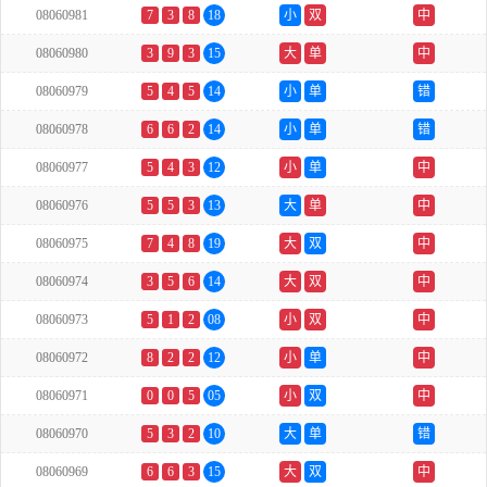
08060981
7
3
8
18
小
双
中
08060980
3
9
3
15
大
单
中
08060979
5
4
5
14
小
单
错
08060978
6
6
2
14
小
单
错
08060977
5
4
3
12
小
单
中
08060976
5
5
3
13
大
单
中
08060975
7
4
8
19
大
双
中
08060974
3
5
6
14
大
双
中
08060973
5
1
2
08
小
双
中
08060972
8
2
2
12
小
单
中
08060971
0
0
5
05
小
双
中
08060970
5
3
2
10
大
单
错
08060969
6
6
3
15
大
双
中