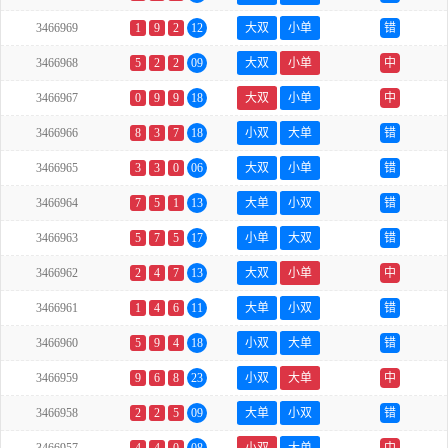
3466969
1
9
2
12
大双
小单
错
3466968
5
2
2
09
大双
小单
中
3466967
0
9
9
18
大双
小单
中
3466966
8
3
7
18
小双
大单
错
3466965
3
3
0
06
大双
小单
错
3466964
7
5
1
13
大单
小双
错
3466963
5
7
5
17
小单
大双
错
3466962
2
4
7
13
大双
小单
中
3466961
1
4
6
11
大单
小双
错
3466960
5
9
4
18
小双
大单
错
3466959
9
6
8
23
小双
大单
中
3466958
2
2
5
09
大单
小双
错