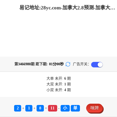
易记地址:28yc.com-加拿大2.8预测-加拿大pc28在线预测官网_专注研究加拿大预测!
第
3466980
期 距下期:
01
分
00
秒
广告开关：
大单
未开:
6
期
大双
未开:
1
期
小双
未开:
4
期
2
1
8
11
小
单
咪牌
+
+
=
-