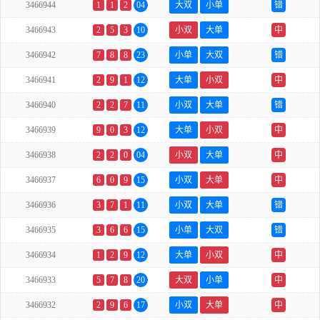
3466944
1
1
2
04
大双
小单
错
3466943
2
5
3
10
小双
大单
中
3466942
7
8
8
23
小单
大双
错
3466941
2
9
1
12
大单
小双
中
3466940
2
2
7
11
小双
大单
错
3466939
9
0
3
12
大单
小双
中
3466938
2
2
0
04
小双
大单
中
3466937
6
0
9
15
小双
大单
中
3466936
3
7
1
11
小双
大单
错
3466935
3
6
6
15
小单
大双
错
3466934
1
2
9
12
大单
小双
中
3466933
5
7
8
20
大双
小单
中
3466932
2
9
6
17
小双
大单
中