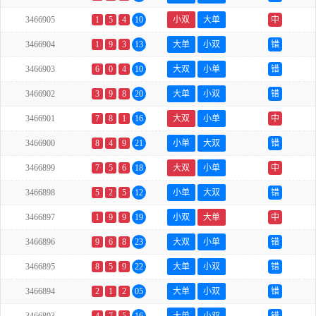
3466905
1
5
4
10
小双
大单
中
3466904
1
9
3
13
大单
小双
错
3466903
6
0
4
10
大双
小单
错
3466902
3
9
8
20
大单
小双
错
3466901
7
8
1
16
大双
小单
中
3466900
8
4
9
21
小单
大双
错
3466899
7
5
6
18
大双
小单
中
3466898
5
2
5
12
小单
大双
错
3466897
1
9
9
19
小双
大单
中
3466896
9
6
8
23
大双
小单
错
3466895
8
5
9
22
大单
小双
错
3466894
2
1
2
05
大单
小双
错