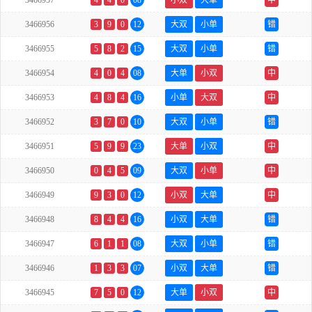
3466957
4
4
0
08
小双
大单
中
3466956
3
9
0
12
大双
小单
错
3466955
5
8
2
15
大双
小单
错
3466954
4
0
4
08
大单
小双
中
3466953
4
8
4
16
小单
大双
中
3466952
3
7
0
10
大双
小单
错
3466951
5
9
9
23
大单
小双
中
3466950
0
4
5
09
大双
小单
中
3466949
9
3
0
12
小双
大单
中
3466948
8
4
4
16
小双
大单
错
3466947
6
1
1
08
大双
小单
错
3466946
1
3
3
07
小双
大单
错
3466945
7
5
0
12
大单
小双
中