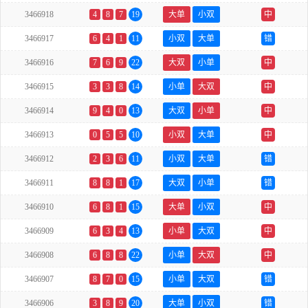
3466918
4
8
7
19
大单
小双
中
3466917
6
4
1
11
小双
大单
错
3466916
7
6
9
22
大双
小单
中
3466915
3
3
8
14
小单
大双
中
3466914
9
4
0
13
大双
小单
中
3466913
0
5
5
10
小双
大单
中
3466912
2
3
6
11
小双
大单
错
3466911
8
8
1
17
大双
小单
错
3466910
6
8
1
15
大单
小双
中
3466909
6
3
4
13
小单
大双
中
3466908
6
8
8
22
小单
大双
中
3466907
8
7
0
15
小单
大双
错
3466906
3
8
9
20
大单
小双
错