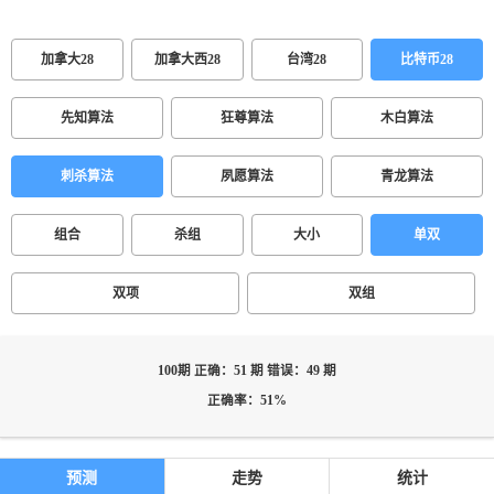
加拿大28
加拿大西28
台湾28
比特币28
先知算法
狂尊算法
木白算法
刺杀算法
夙愿算法
青龙算法
组合
杀组
大小
单双
双项
双组
100期 正确：51 期 错误：49 期
正确率：51%
预测
走势
统计