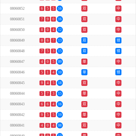
08060852
6
5
5
16
双
中
08060851
7
9
0
16
双
中
08060850
8
0
4
12
双
中
08060849
0
6
7
13
双
错
08060848
7
5
3
15
双
错
08060847
4
0
5
09
单
中
08060846
5
1
4
10
单
错
08060845
9
4
5
18
双
中
08060844
5
7
3
15
单
中
08060843
6
6
4
16
双
中
08060842
9
5
5
19
单
中
08060841
4
0
4
08
双
中