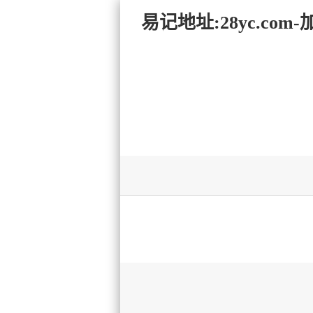
易记地址:28yc.co