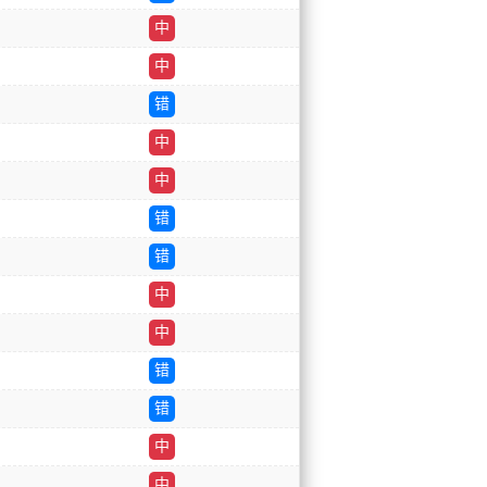
中
中
错
中
中
错
错
中
中
错
错
中
中