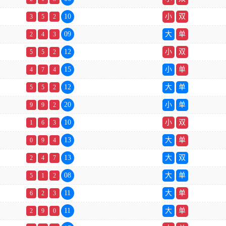
10
小
双
3
5
2
09
大
单
2
4
3
12
小
双
5
5
2
15
小
单
4
7
4
12
大
单
5
5
2
20
小
单
9
9
2
10
小
双
1
6
3
13
大
单
0
9
4
13
大
双
2
4
7
08
大
单
5
1
2
11
大
单
6
2
3
11
大
单
2
9
0