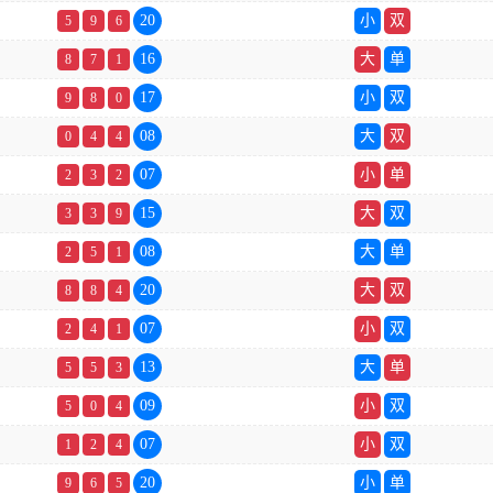
20
小
双
5
9
6
16
大
单
8
7
1
17
小
双
9
8
0
08
大
双
0
4
4
07
小
单
2
3
2
15
大
双
3
3
9
08
大
单
2
5
1
20
大
双
8
8
4
07
小
双
2
4
1
13
大
单
5
5
3
09
小
双
5
0
4
07
小
双
1
2
4
20
小
单
9
6
5