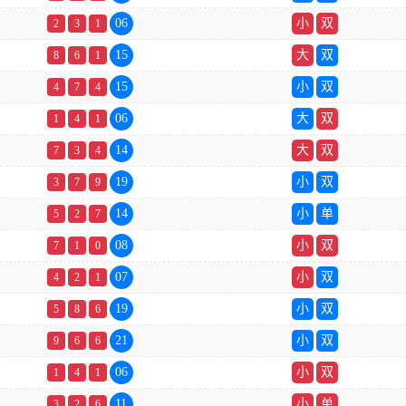
06
小
双
2
3
1
15
大
双
8
6
1
15
小
双
4
7
4
06
大
双
1
4
1
14
大
双
7
3
4
19
小
双
3
7
9
14
小
单
5
2
7
08
小
双
7
1
0
07
小
双
4
2
1
19
小
双
5
8
6
21
小
双
9
6
6
06
小
双
1
4
1
11
小
单
3
2
6