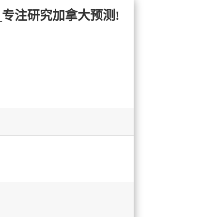
官网_专注研究加拿大预测!