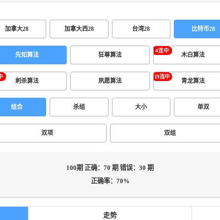
加拿大28
加拿大西28
台湾28
比特币28
先知算法
狂尊算法
木白算法
刺杀算法
夙愿算法
青龙算法
组合
杀组
大小
单双
双项
双组
100期 正确：70 期 错误：30 期
正确率：70%
走势