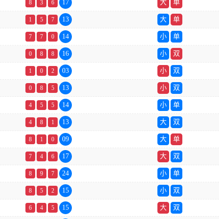
17
大
单
8
3
6
13
大
单
1
5
7
14
小
单
7
7
0
16
小
双
0
8
8
03
小
双
1
0
2
13
小
双
0
8
5
14
小
单
4
5
5
13
大
双
4
8
1
09
大
单
8
1
0
17
大
双
7
4
6
24
小
单
8
9
7
15
小
双
8
5
2
15
大
双
6
4
5