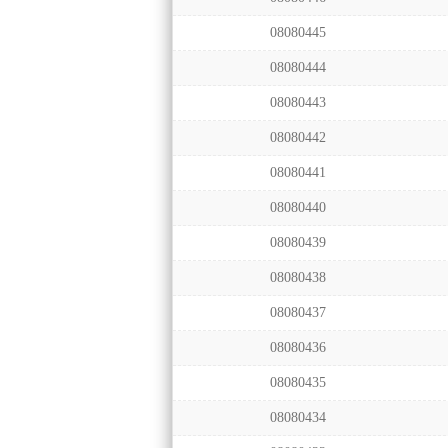
08080445
08080444
08080443
08080442
08080441
08080440
08080439
08080438
08080437
08080436
08080435
08080434