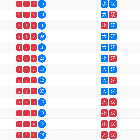
15
小
双
6
0
9
10
大
双
0
2
8
11
小
双
2
1
8
09
大
双
2
1
6
11
大
双
1
3
7
22
小
双
6
7
9
13
大
双
7
4
2
12
大
双
3
5
4
07
大
双
2
1
4
16
大
双
1
9
6
10
小
双
2
8
0
12
小
双
5
3
4
18
大
双
9
8
1